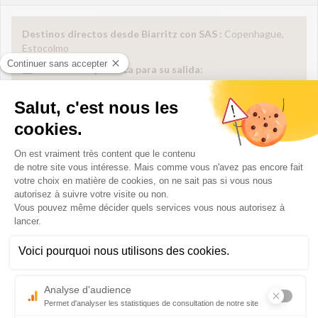
Destinos directos desde Biarritz con SAS :
Copenhague,
Estocolmo
Información práctica para su salida:
– Hora límite de facturación: 40 minutos antes de la salida
para clase Turista y 30 minutos antes de la salida para clase
Business
– Hora límite de embarque: 15 minutos antes de la salida
– Sitio oficial :
www.flysas.com
2026
Susceptible de modificación sin preaviso, para más información, contacte con
su compañía aérea.
Del 20 de junio al 07 de agosto
3 vuelos semanales