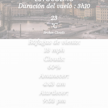
Duración del vuelo : 3h10
23
°C
Broken Clouds
Ráfagas de viento:
18 mph
Clouds:
60%
Amanecer:
4:43 am
Atardecer:
9:03 pm