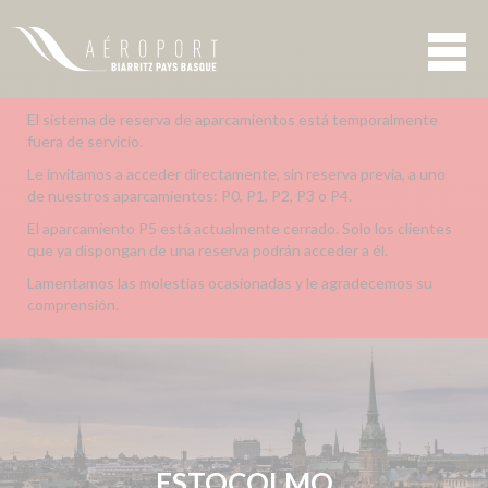
El sistema de reserva de aparcamientos está temporalmente
fuera de servicio.
Le invitamos a acceder directamente, sin reserva previa, a uno
de nuestros aparcamientos: P0, P1, P2, P3 o P4.
El aparcamiento P5 está actualmente cerrado. Solo los clientes
que ya dispongan de una reserva podrán acceder a él.
Lamentamos las molestias ocasionadas y le agradecemos su
comprensión.
ESTOCOLMO