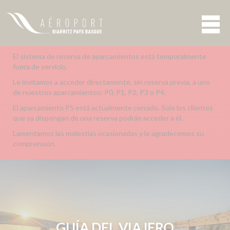
El sistema de reserva de aparcamientos está temporalmente
fuera de servicio.
Le invitamos a acceder directamente, sin reserva previa, a uno
de nuestros aparcamientos: P0, P1, P2, P3 o P4.
El aparcamiento P5 está actualmente cerrado. Solo los clientes
que ya dispongan de una reserva podrán acceder a él.
Lamentamos las molestias ocasionadas y le agradecemos su
comprensión.
GUÍA DEL VIAJERO