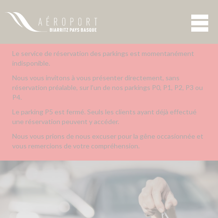
Le service de réservation des parkings est momentanément
indisponible.
Nous vous invitons à vous présenter directement, sans
réservation préalable, sur l’un de nos parkings P0, P1, P2, P3 ou
P4.
Le parking P5 est fermé. Seuls les clients ayant déjà effectué
une réservation peuvent y accéder.
Nous vous prions de nous excuser pour la gêne occasionnée et
vous remercions de votre compréhension.