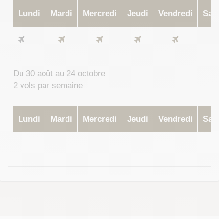
Lundi
Mardi
Mercredi
Jeudi
Vendredi
Sam
Du 30 août au 24 octobre
2 vols par semaine
Lundi
Mardi
Mercredi
Jeudi
Vendredi
Sam