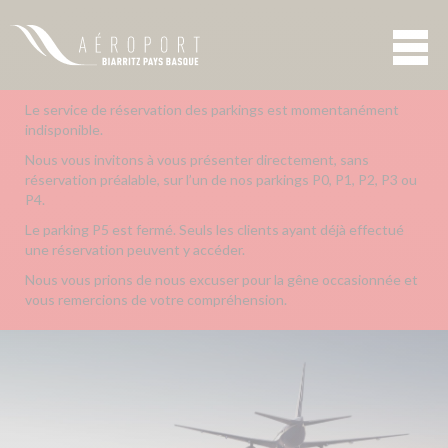
Le service de réservation des parkings est momentanément
indisponible.
Nous vous invitons à vous présenter directement, sans
réservation préalable, sur l’un de nos parkings P0, P1, P2, P3 ou
P4.
Le parking P5 est fermé. Seuls les clients ayant déjà effectué
une réservation peuvent y accéder.
Nous vous prions de nous excuser pour la gêne occasionnée et
vous remercions de votre compréhension.