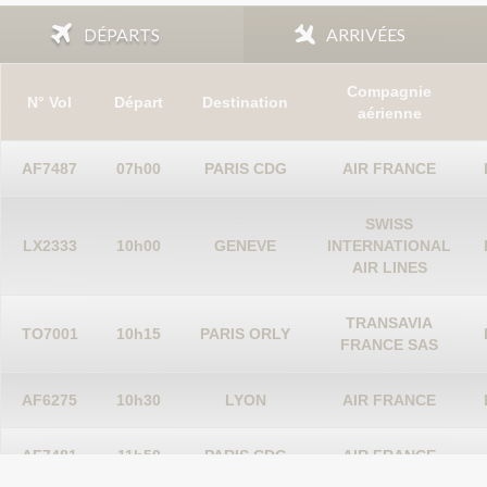
DÉPARTS
ARRIVÉES
Compagnie
N° Vol
Départ
Destination
aérienne
AF7487
07h00
PARIS CDG
AIR FRANCE
SWISS
LX2333
10h00
GENEVE
INTERNATIONAL
AIR LINES
TRANSAVIA
TO7001
10h15
PARIS ORLY
FRANCE SAS
AF6275
10h30
LYON
AIR FRANCE
AF7481
11h50
PARIS CDG
AIR FRANCE