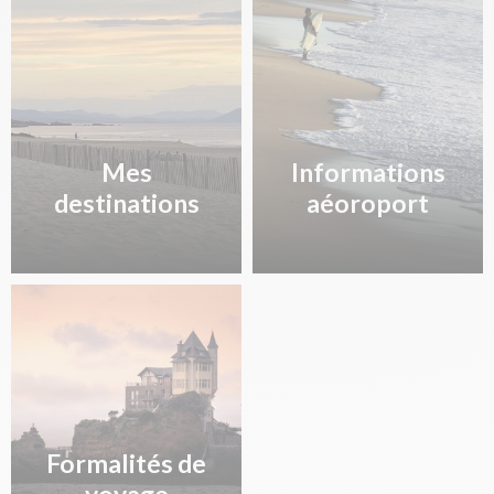
LIMITED
TRANSAVIA
TO7381
21h30
MARSEILLE
FRANCE SAS
Mes
Informations
destinations
aéoroport
Formalités de
voyage