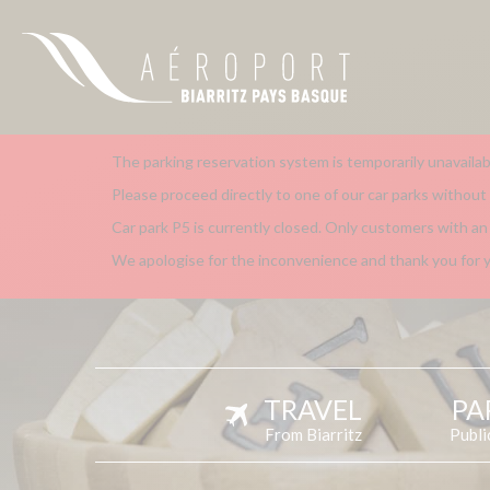
The parking reservation system is temporarily unavailab
Please proceed directly to one of our car parks without a
Car park P5 is currently closed. Only customers with an 
We apologise for the inconvenience and thank you for 
TRAVEL
PA
From Biarritz
Publi