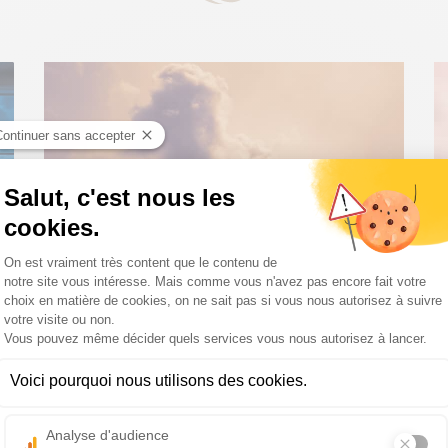
20 November 2023
C
ys
 a