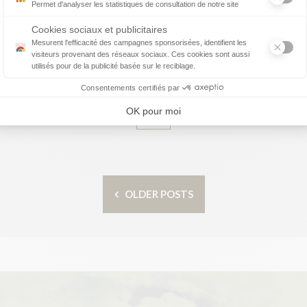
D
on
Qui ne s’est jamais demandé pourquoi telle ou telle ligne
s
ays
n’existe pas tout en étant persuadé que cela
vi
 le
fonctionnerait ? C’est une question qui revient très
l’
re
souvent. Comment est que l’on une ligne aéri Rencontres
vi
entre les différents acteurs de l’aérien Des événements
êt
ont lieu chaque année dans le but […]
do
OLDER POSTS