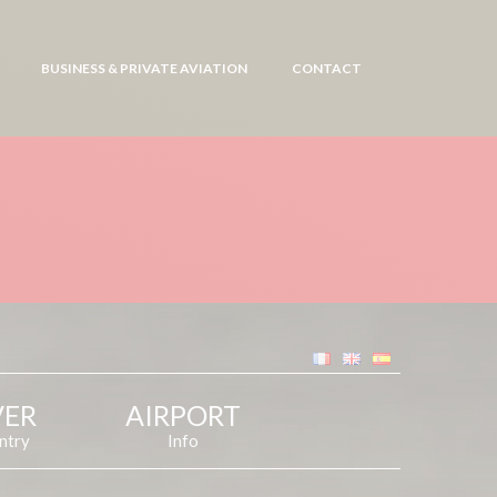
BUSINESS & PRIVATE AVIATION
CONTACT
VER
AIRPORT
ntry
Info