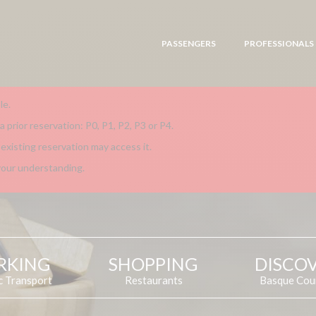
PASSENGERS
PROFESSIONALS
le.
 prior reservation: P0, P1, P2, P3 or P4.
existing reservation may access it.
your understanding.
RKING
SHOPPING
DISCO
c Transport
Restaurants
Basque Cou