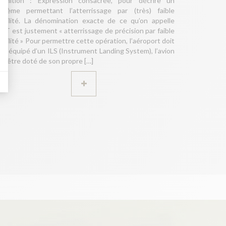
éfinition : Expression consacrée, pour décrire un
ystème permettant l’atterrissage par (très) faible
sibilité. La dénomination exacte de ce qu’on appelle
ATT est justement « atterrissage de précision par faible
sibilité » Pour permettre cette opération, l’aéroport doit
re équipé d’un ILS (Instrument Landing System), l’avion
it être doté de son propre […]